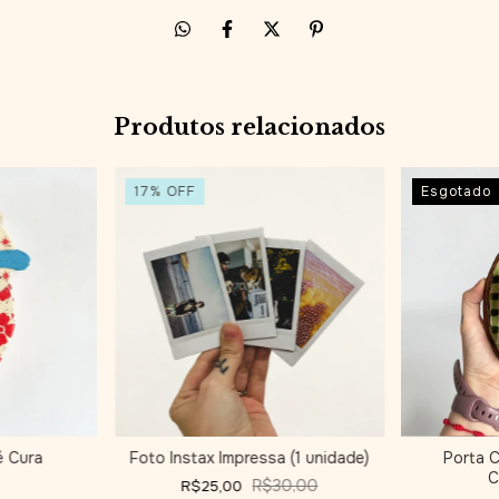
Produtos relacionados
17
%
OFF
Esgotado
é Cura
Foto Instax Impressa (1 unidade)
Porta 
C
R$30,00
R$25,00