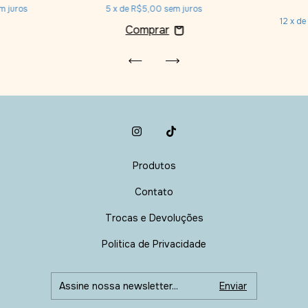
m juros
5
x de
R$5,00
sem juros
12
x d
Produtos
Contato
Trocas e Devoluções
Politica de Privacidade