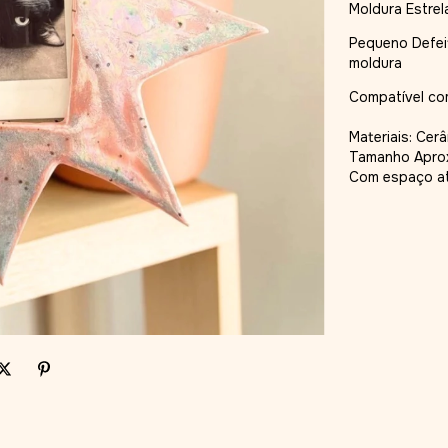
Moldura Estrel
Pequeno Defeit
moldura
Compatível com
Materiais: Cer
Tamanho Aprox
Com espaço at