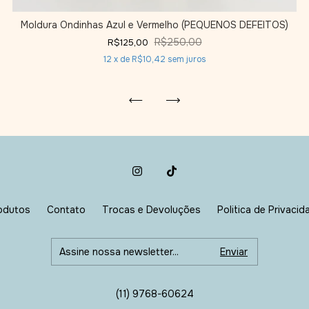
Moldura Ondinhas Azul e Vermelho (PEQUENOS DEFEITOS)
R$250,00
R$125,00
12
x de
R$10,42
sem juros
odutos
Contato
Trocas e Devoluções
Politica de Privacid
(11) 9768-60624