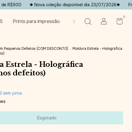
00
✹ Nova coleção disponível dia 23/07/2026✹
Frete grat
0
S
Prints para impressão
Contato
Sobre a artista
om Pequenos Defeitos (COM DESCONTO)
.
Moldura Estrela - Holográfica
os)
 Estrela - Holográfica
os defeitos)
3
sem juros
hes