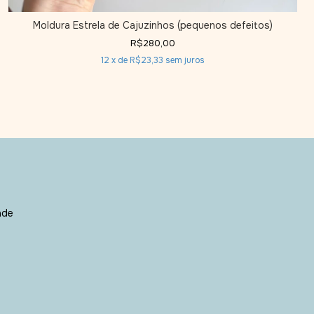
Moldura Estrela de Cajuzinhos (pequenos defeitos)
R$280,00
12
x de
R$23,33
sem juros
ade