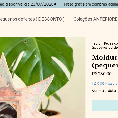
nível dia 23/07/2026✹
Frete gratis em compras acima de R$5
equenos defeitos ( DESCONTO )
Coleções ANTERIORE
Início
.
Peças c
(pequenos defeit
Moldura
(pequen
R$280,00
12
x de
R$23,3
Ver mais detal