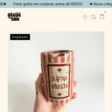
26✹
Frete gratis em compras acima de R$500
✹ Nova coleçã
0
Esgotado