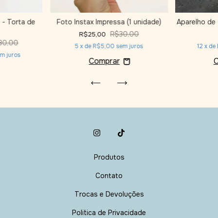
 - Torta de
Foto Instax Impressa (1 unidade)
Aparelho de
R$30,00
R$25,00
80,00
5
x de
R$5,00
sem juros
12
x de
m juros
Produtos
Contato
Trocas e Devoluções
Politica de Privacidade