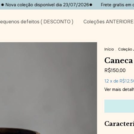
ção disponível dia 23/07/2026✹
Frete gratis em compras aci
equenos defeitos ( DESCONTO )
Coleções ANTERIORE
Início
.
Coleção
Caneca
R$150,00
12
x de
R$12,5
Ver mais detal
Caracterí