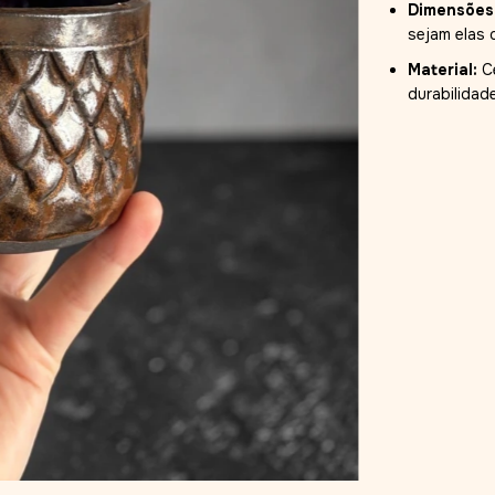
Dimensões
sejam elas 
Material:
Ce
durabilidad