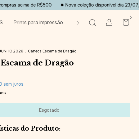
ma de R$500
✹ Nova coleção disponível dia 23/07/2026✹
F
0
S
Prints para impressão
Contato
Sobre a artista
 JUNHO 2026
.
Caneca Escama de Dragão
 Escama de Dragão
0
sem juros
hes
sticas do Produto: