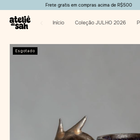
Frete gratis em compras acima de R$500
✹ Nova cole
Início
Coleção JULHO 2026
P
Esgotado