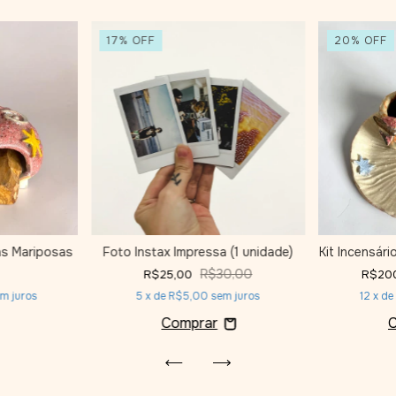
17
%
OFF
20
%
OFF
as Mariposas
Foto Instax Impressa (1 unidade)
Kit Incensár
R$30,00
R$25,00
R$20
m juros
5
x de
R$5,00
sem juros
12
x d